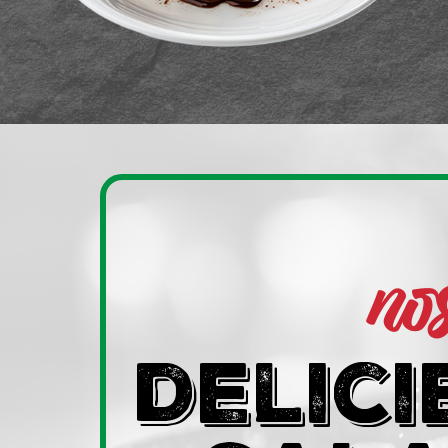
no
delici