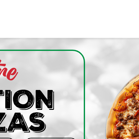
re
TION
ZAS