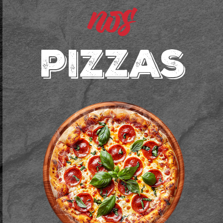
nos
pizzas