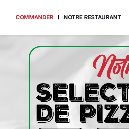
COMMANDER
NOTRE RESTAURANT
Accueil
Allergènes
Not
Charte Qualité
C.G.V
SELEC
Contact
Mentions Légales
DE PIZ
Mobile
Programme De Fidélité