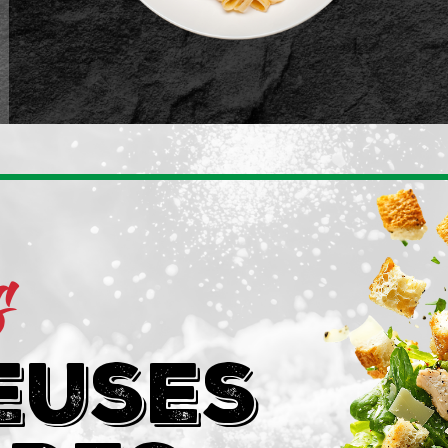
s
euses