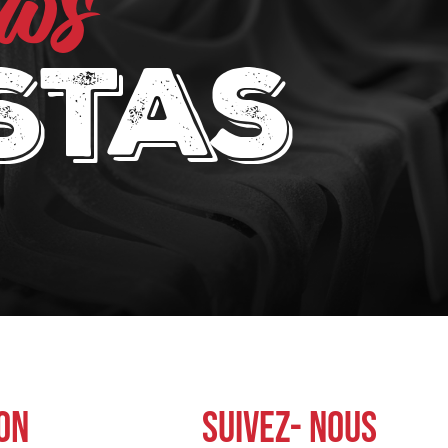
nos
stas
ON
SUIVEZ- NOUS