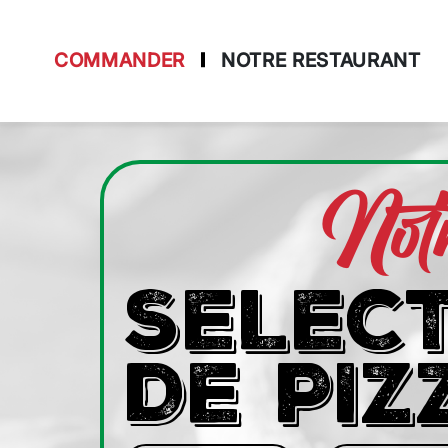
COMMANDER
NOTRE RESTAURANT
Accueil
Allergènes
Not
Charte Qualité
C.G.V
SELEC
Contact
Mentions Légales
DE PIZ
Mobile
Programme De Fidélité