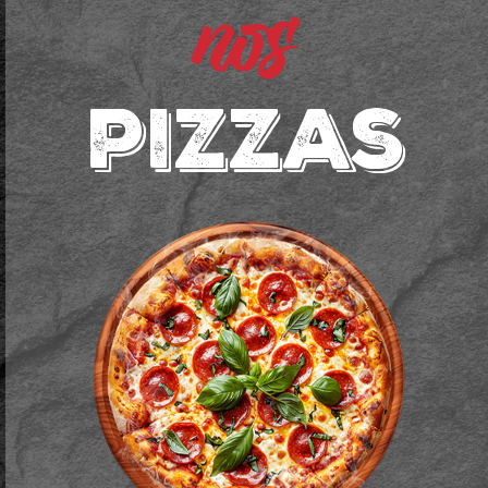
nos
pizzas