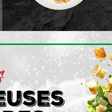
s
euses