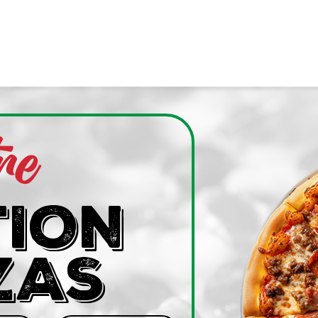
re
TION
ZAS