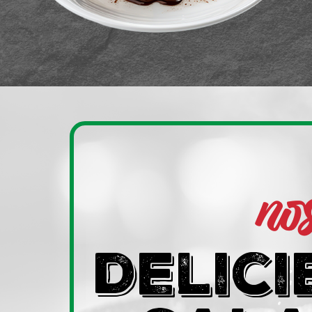
no
delici