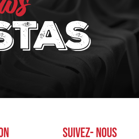
nos
stas
ON
SUIVEZ- NOUS